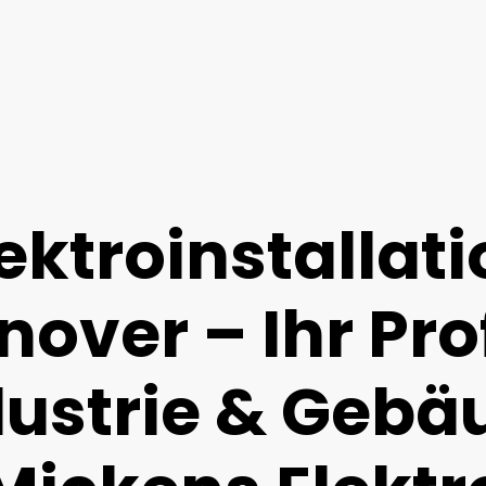
ektroinstallat
over – Ihr Prof
dustrie & Gebä