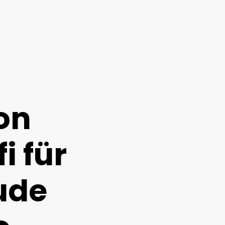
ion
i für
ude