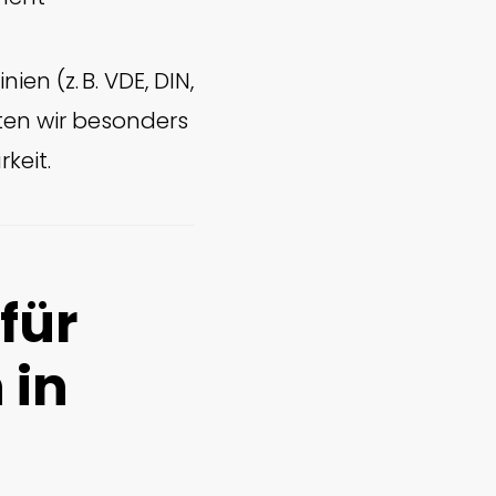
en (z. B. VDE, DIN,
ten wir besonders
keit.
für
 in