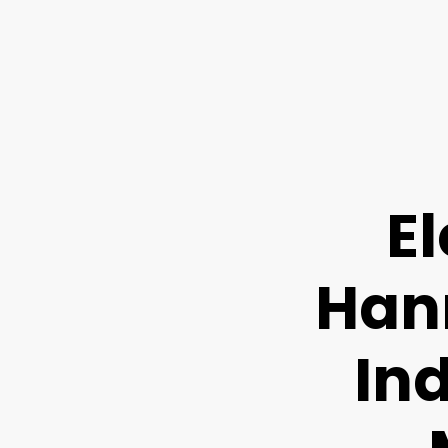
El
Hann
In