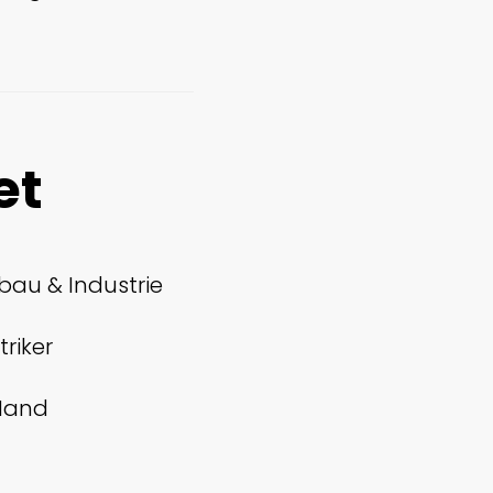
et
bau & Industrie
triker
 Hand
h