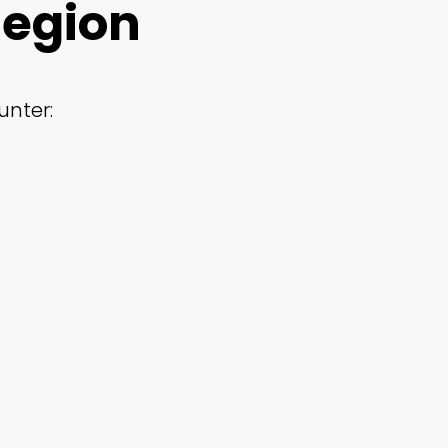
Region
unter: