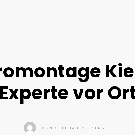
romontage Kiel
Experte vor Or
VON
STEPHAN MICKENS