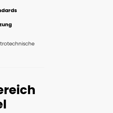
ndards
tzung
ktrotechnische
ereich
l