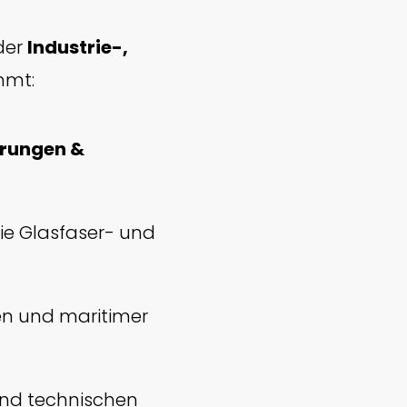
der
Industrie-,
mmt:
hrungen &
e Glasfaser- und
en und maritimer
und technischen