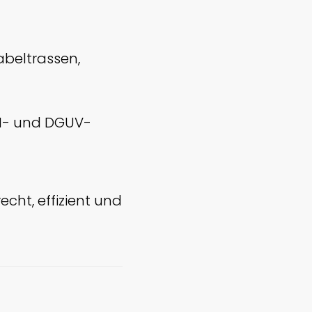
abeltrassen,
N- und DGUV-
cht, effizient und