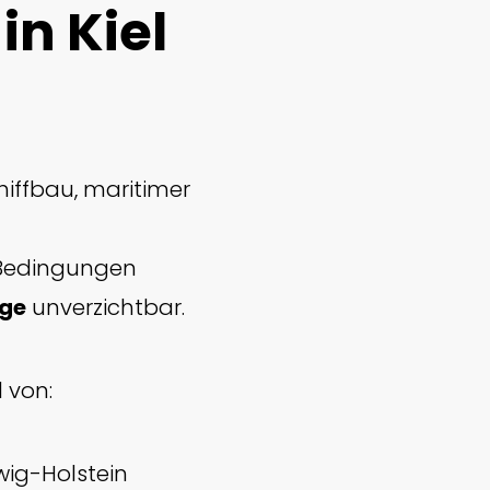
n Kiel
hiffbau, maritimer
 Bedingungen
age
unverzichtbar.
l von:
wig-Holstein