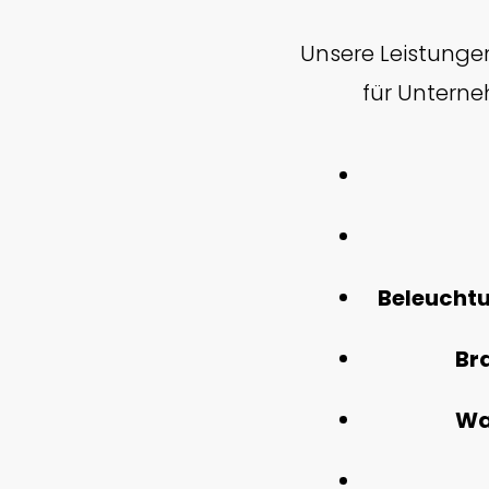
Unsere Leistunge
für Unterne
Beleucht
Br
Wa