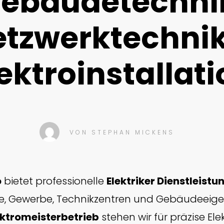
ebäudetechni
tzwerktechni
ektroinstallat
VON
STEPHAN MICKENS
o
bietet professionelle
Elektriker Dienstleistun
ie, Gewerbe, Technikzentren und Gebäudeeig
ektromeisterbetrieb
stehen wir für präzise Ele