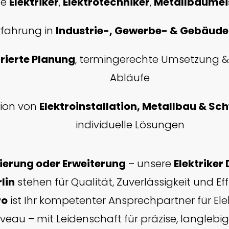
te
Elektriker
,
Elektrotechniker
,
Metallbaumei
rfahrung in
Industrie-, Gewerbe- & Gebäude
rierte Planung
, termingerechte Umsetzung &
Abläufe
ion von
Elektroinstallation, Metallbau & Sc
individuelle Lösungen
ierung oder Erweiterung
– unsere
Elektriker
rlin
stehen für Qualität, Zuverlässigkeit und Effi
ro
ist Ihr kompetenter Ansprechpartner für Ele
eau – mit Leidenschaft für präzise, langlebig