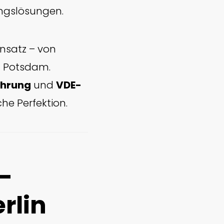
ngslösungen.
satz – von
h Potsdam.
ührung
und
VDE-
e Perfektion.
r-
rlin