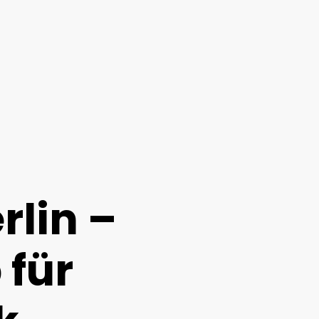
rlin –
 für