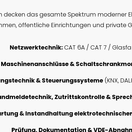
n decken das gesamte Spektrum moderner El
hmen, öffentliche Einrichtungen und private G
Netzwerktechnik:
CAT 6A / CAT 7 / Glasfa
Maschinenanschlüsse & Schaltschrankmo
ungstechnik & Steuerungssysteme
(KNX, DALI
andmeldetechnik, Zutrittskontrolle & Spre
rtung & Instandhaltung elektrotechnische
Prüfung, Dokumentation & VDE-Abnah