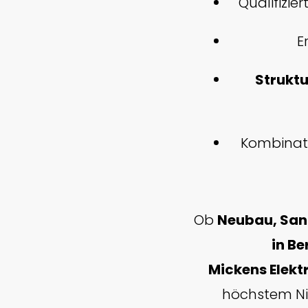
Qualifizier
E
Struktu
Kombinat
Ob
Neubau, San
in Be
Mickens Elekt
höchstem Niv