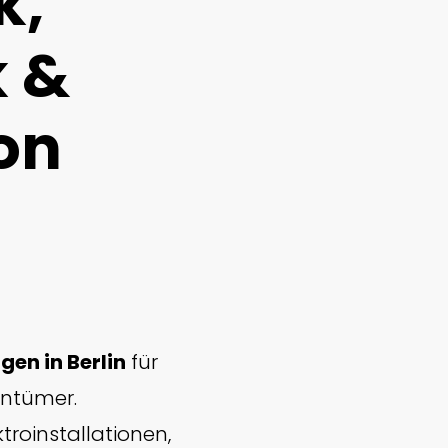
k,
k &
ion
gen in Berlin
für
entümer.
ktroinstallationen,