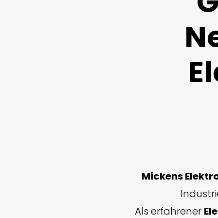
G
Ne
El
Mickens Elektr
Industr
Als erfahrener
El