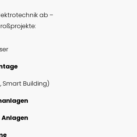
ektrotechnik ab –
roßprojekte:
ser
ntage
, Smart Building)
chanlagen
r Anlagen
me