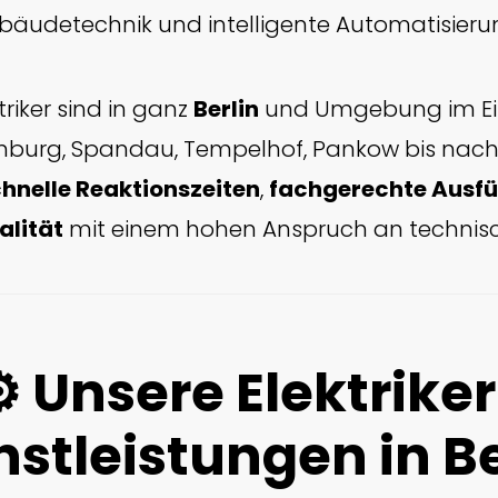
äudetechnik und intelligente Automatisieru
triker sind in ganz
Berlin
und Umgebung im Ein
nburg, Spandau, Tempelhof, Pankow bis nac
hnelle Reaktionszeiten
,
fachgerechte Ausf
alität
mit einem hohen Anspruch an technisch
️ Unsere Elektrike
nstleistungen in Be