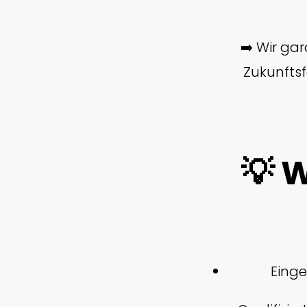
➡️ Wir gar
Zukunftsf
💡 
Eing