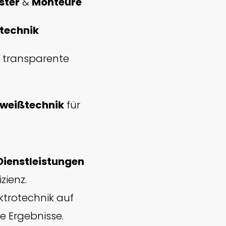
ster
&
Monteure
technik
 transparente
hweißtechnik
für
 Dienstleistungen
zienz.
ktrotechnik auf
e Ergebnisse.