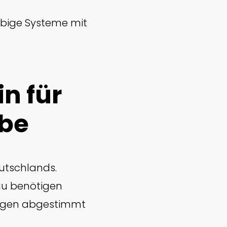
ebige Systeme mit
n für
rbe
eutschlands.
au benötigen
rungen abgestimmt