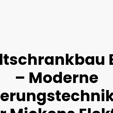
ltschrankbau B
– Moderne
erungstechni