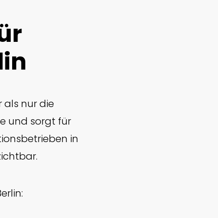
ür
lin
als nur die
e und sorgt für
tionsbetrieben in
ichtbar.
rlin: