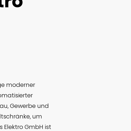
tro
lage moderner
matisierter
bau, Gewerbe und
ltschränke, um
ns Elektro GmbH ist