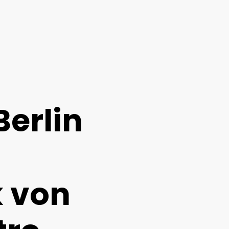
erlin
k von