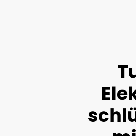
T
Ele
schlü