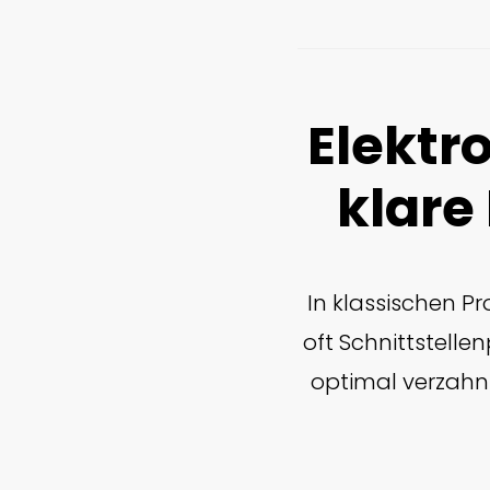
Elektr
klare
In klassischen P
oft Schnittstelle
optimal verzahnt