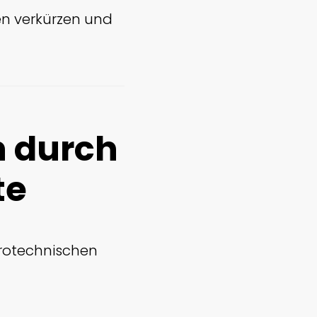
en verkürzen und
n durch
te
trotechnischen