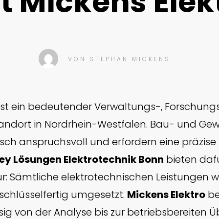
t Mickens Elek
VON
STEPHAN MICKENS
ist ein bedeutender Verwaltungs-, Forschung
tandort in Nordrhein-Westfalen. Bau- und Gew
isch anspruchsvoll und erfordern eine präzise 
ey Lösungen Elektrotechnik Bonn
bieten dafü
ur: Sämtliche elektrotechnischen Leistungen 
schlüsselfertig umgesetzt.
Mickens Elektro
be
sig von der Analyse bis zur betriebsbereiten 