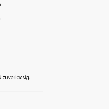
n
n
d zuverlässig.