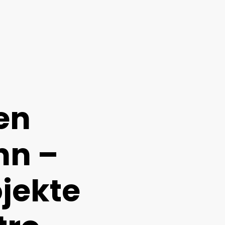
en
nn –
ojekte