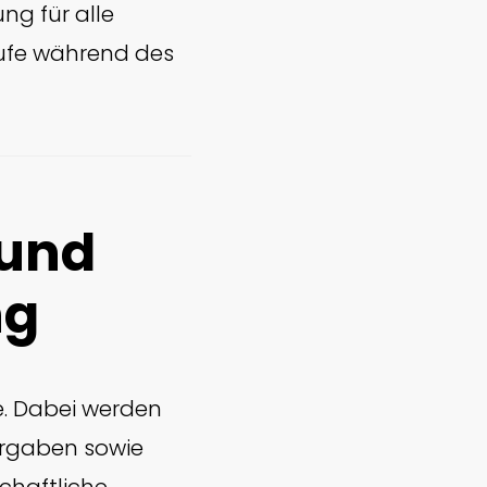
ng für alle
äufe während des
 und
ng
e. Dabei werden
orgaben sowie