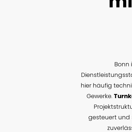
mi
Bonn 
Dienstleistungss
hier häufig techn
Gewerke.
Turnk
Projektstrukt
gesteuert und 
zuverläs