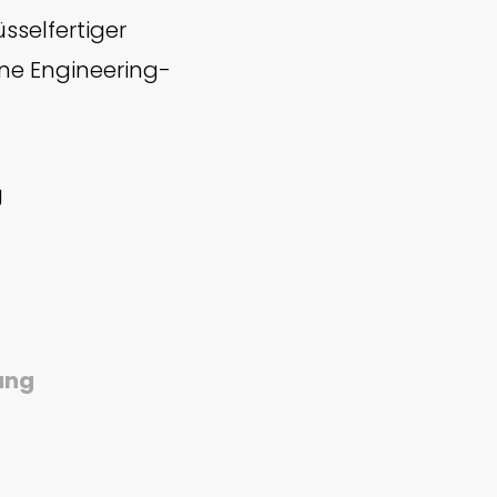
sselfertiger
rne Engineering-
g
ung