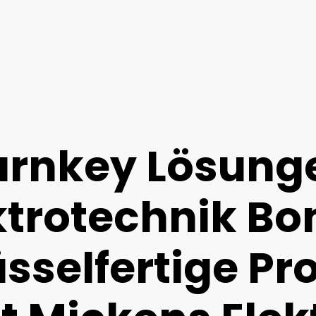
urnkey Lösung
ktrotechnik Bo
sselfertige Pr