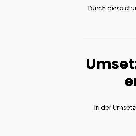
Durch diese str
Umsetz
e
In der Umsetz