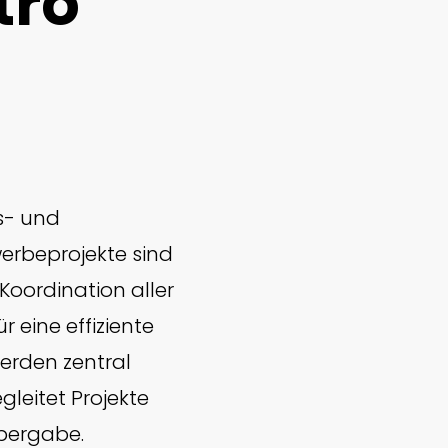
tro
s- und
erbeprojekte sind
Koordination aller
r eine effiziente
werden zentral
gleitet Projekte
Übergabe.